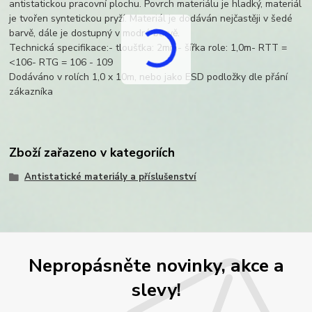
antistatickou pracovní plochu. Povrch materiálu je hladký, materiál
je tvořen syntetickou pryží. Materiál je dodáván nejčastěji v šedé
barvě, dále je dostupný v modré barvě.
Technická specifikace:- tloušťka: 2mm- šířka role: 1,0m- RTT =
<106- RTG = 106 - 109
Dodáváno v rolích 1,0 x 10m, nebo jako ESD podložky dle přání
zákazníka
Zboží zařazeno v kategoriích
Antistatické materiály a příslušenství
Nepropásněte novinky, akce a
slevy!