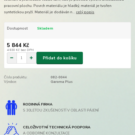
pracovní plochu. Povrch materiálu je hladký, materiál je tvořen
syntetickou pryží. Materiál je dodáván n...
celý popis
Dostupnost
Skladem
5 844 Kč
4 830 Kč
bez DPH
Přidat do košíku
Číslo produktu:
082-0044
Výrobce:
Garoma Plus
RODINNÁ FIRMA
S 30LETOU ZKUŠENOSTÍ V OBLASTI PÁJENÍ
CELOŽIVOTNÍ TECHNICKÁ PODPORA
A ODBORNÉ KONZULTACE