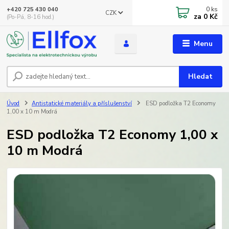
0
ks
+420 725 430 040
CZK
za
0 Kč
(Po-Pá, 8-16 hod.)
Menu
Hledat
Úvod
Antistatické materiály a příslušenství
ESD podložka T2 Economy
1,00 x 10 m Modrá
ESD podložka T2 Economy 1,00 x
10 m Modrá