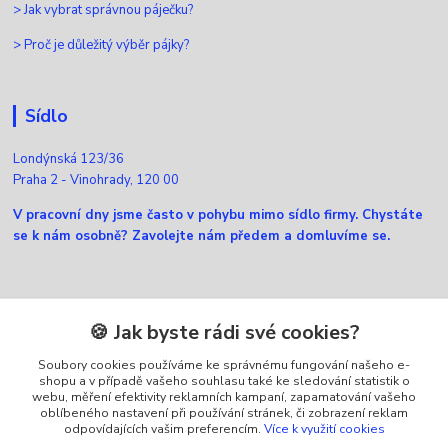
>
Jak vybrat správnou páječku?
>
Proč je důležitý výběr pájky?
Sídlo
Londýnská 123/36
Praha 2 - Vinohrady, 120 00
V pracovní dny jsme často v pohybu mimo sídlo firmy. Chystáte
se k nám osobně? Zavolejte nám předem a domluvíme se.
Kontakty
🍪 Jak byste rádi své cookies?
Soubory cookies používáme ke správnému fungování našeho e-
Zákaznická podpora Ellfox
shopu a v případě vašeho souhlasu také ke sledování statistik o
+420 725 430 040
webu, měření efektivity reklamních kampaní, zapamatování vašeho
(Po-Pá, 8-16 hod.)
oblíbeného nastavení při používání stránek, či zobrazení reklam
odpovídajících vašim preferencím.
Více k využití cookies
info@ellfox.cz