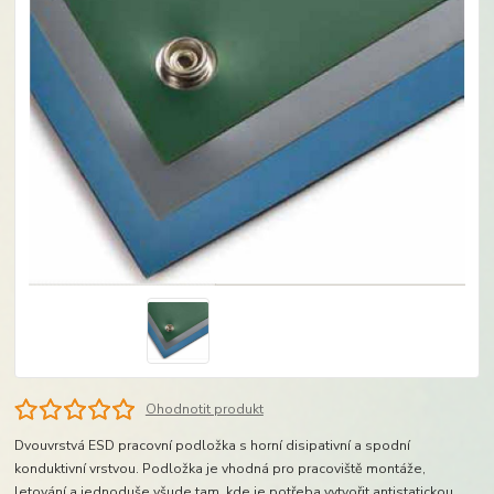
Ohodnotit produkt
Dvouvrstvá ESD pracovní podložka s horní disipativní a spodní
konduktivní vrstvou. Podložka je vhodná pro pracoviště montáže,
letování a jednoduše všude tam, kde je potřeba vytvořit antistatickou