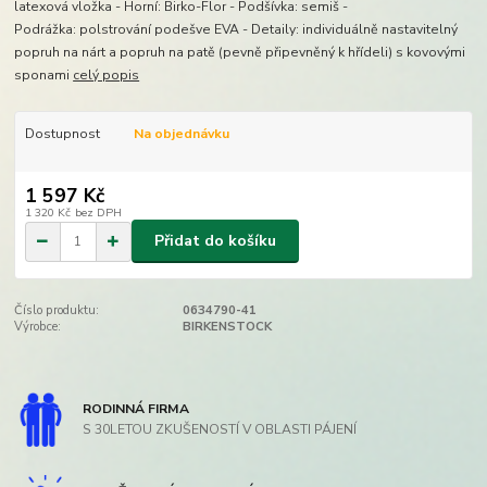
latexová vložka - Horní: Birko-Flor - Podšívka: semiš -
Podrážka: polstrování podešve EVA - Detaily: individuálně nastavitelný
popruh na nárt a popruh na patě (pevně připevněný k hřídeli) s kovovými
sponami
celý popis
Dostupnost
Na objednávku
1 597 Kč
1 320 Kč
bez DPH
Přidat do košíku
Číslo produktu:
0634790-41
Výrobce:
BIRKENSTOCK
RODINNÁ FIRMA
S 30LETOU ZKUŠENOSTÍ V OBLASTI PÁJENÍ