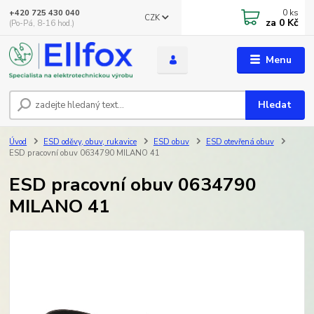
0
ks
+420 725 430 040
CZK
za
0 Kč
(Po-Pá, 8-16 hod.)
Menu
Hledat
Úvod
ESD oděvy, obuv, rukavice
ESD obuv
ESD otevřená obuv
ESD pracovní obuv 0634790 MILANO 41
ESD pracovní obuv 0634790
MILANO 41