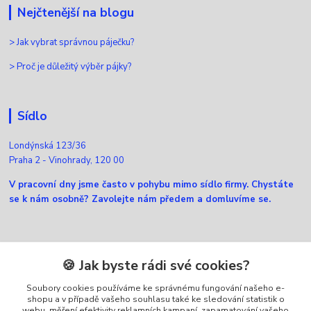
Nejčtenější na blogu
>
Jak vybrat správnou páječku?
>
Proč je důležitý výběr pájky?
Sídlo
Londýnská 123/36
Praha 2 - Vinohrady, 120 00
V pracovní dny jsme často v pohybu mimo sídlo firmy. Chystáte
se k nám osobně? Zavolejte nám předem a domluvíme se.
Kontakty
🍪 Jak byste rádi své cookies?
Soubory cookies používáme ke správnému fungování našeho e-
Zákaznická podpora Ellfox
shopu a v případě vašeho souhlasu také ke sledování statistik o
+420 725 430 040
webu, měření efektivity reklamních kampaní, zapamatování vašeho