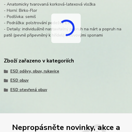
- Anatomicky tvarovaná korková-latexová vložka
- Horní: Birko-Flor
- Podšívka: semiš
- Podrážka: polstrování podešve EVA
- Detaily: individuálně nastavitelný popruh na nárt a popruh na
patě (pevně připevněný k hřídeli) s kovovými sponami
Zboží zařazeno v kategoriích
ESD oděvy, obuv, rukavice
ESD obuv
ESD otevřená obuv
Nepropásněte novinky, akce a