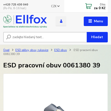
0
ks
+420 725 430 040
CZK
za
0 Kč
(Po-Pá, 8-16 hod.)
Menu
Hledat
Úvod
ESD oděvy, obuv, rukavice
ESD obuv
ESD pracovní obuv
0061380 39
ESD pracovní obuv 0061380 39