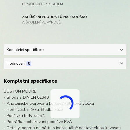
U PRODUKTŮ SKLADEM
ZAPŮJČENÍ PRODUKTŮ NA ZKOUŠKU
A ŠKOLENÍ VE VÝROBĚ
Kompletní specifikace
Hodnocení
0
Kompletní specifikace
BOSTON MODRÉ
- Shoda s DIN EN 61340
- Anatomicky tvarovaná korková-latexová vložka
- Horní část: měkká, hladká kůže
- Podšívka boty: semiš
- Podrážka: polstrování podešve EVA
- Detaily: popruh na nártu s individuálně nastavitelnou kovovou