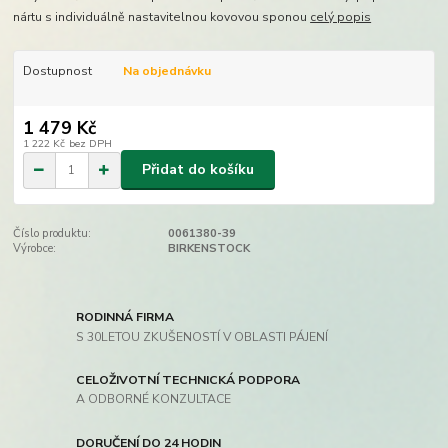
nártu s individuálně nastavitelnou kovovou sponou
celý popis
Dostupnost
Na objednávku
1 479 Kč
1 222 Kč
bez DPH
Přidat do košíku
Číslo produktu:
0061380-39
Výrobce:
BIRKENSTOCK
RODINNÁ FIRMA
S 30LETOU ZKUŠENOSTÍ V OBLASTI PÁJENÍ
CELOŽIVOTNÍ TECHNICKÁ PODPORA
A ODBORNÉ KONZULTACE
DORUČENÍ DO 24 HODIN