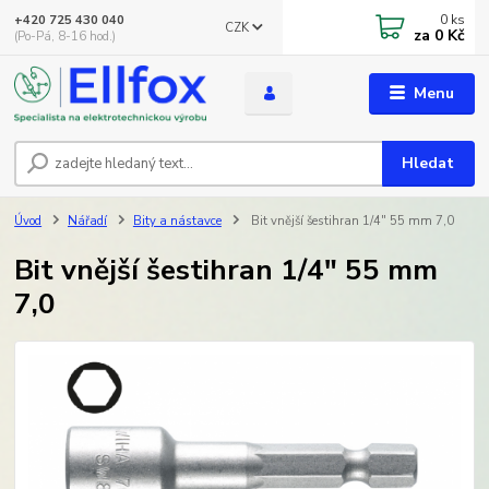
0
ks
+420 725 430 040
CZK
za
0 Kč
(Po-Pá, 8-16 hod.)
Menu
Hledat
Úvod
Nářadí
Bity a nástavce
Bit vnější šestihran 1/4" 55 mm 7,0
Bit vnější šestihran 1/4" 55 mm
7,0