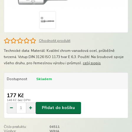
Ohodnotit produkt
Technické data: Materiál: Kvalitní chrom-vanadová ocel, průběžně
tvrzená. Vstup:DIN 3126 ISO 1173 tvar E 6,3. Použití: Na šroubové spoje
všeho druhu, pro řemeslnou výrobu i průmysl.
celý popis
Dostupnost
Skladem
177 Kč
146 Kč
bez DPH
Přidat do košíku
Číslo produktu:
04511
Výrobce:
WIHA