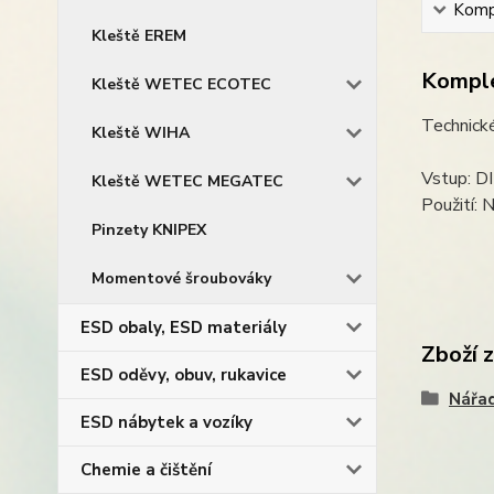
Kompl
Kleště EREM
Komple
Kleště WETEC ECOTEC
Technické
Kleště WIHA
Vstup: D
Kleště WETEC MEGATEC
Použití: 
Pinzety KNIPEX
Momentové šroubováky
ESD obaly, ESD materiály
Zboží 
ESD oděvy, obuv, rukavice
Nářad
ESD nábytek a vozíky
Chemie a čištění