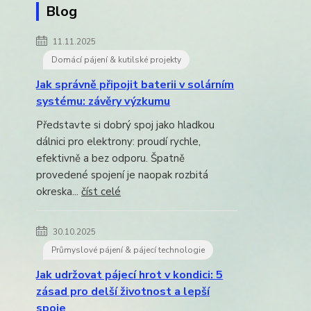
Blog
11.11.2025
Domácí pájení & kutilské projekty
Jak správně připojit baterii v solárním
systému: závěry výzkumu
Představte si dobrý spoj jako hladkou
dálnici pro elektrony: proudí rychle,
efektivně a bez odporu. Špatně
provedené spojení je naopak rozbitá
okreska...
číst celé
30.10.2025
Průmyslové pájení & pájecí technologie
Jak udržovat pájecí hrot v kondici: 5
zásad pro delší životnost a lepší
spoje