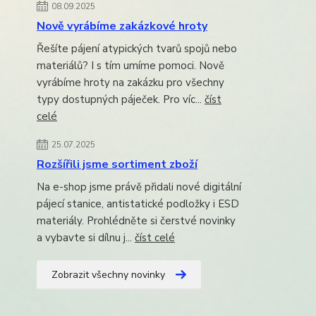
08.09.2025
Nově vyrábíme zakázkové hroty
Řešíte pájení atypických tvarů spojů nebo
materiálů? I s tím umíme pomoci. Nově
vyrábíme hroty na zakázku pro všechny
typy dostupných páječek. Pro víc...
číst
celé
25.07.2025
Rozšířili jsme sortiment zboží
Na e-shop jsme právě přidali nové digitální
pájecí stanice, antistatické podložky i ESD
materiály. Prohlédněte si čerstvé novinky
a vybavte si dílnu j...
číst celé
Zobrazit všechny novinky