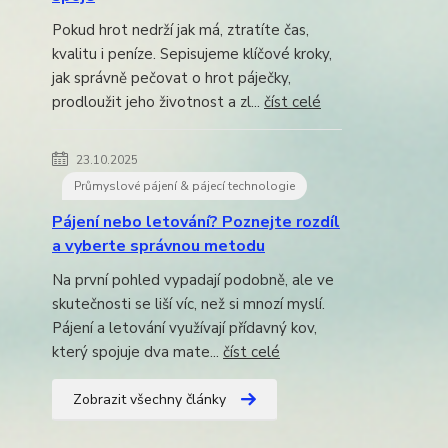
Pokud hrot nedrží jak má, ztratíte čas,
kvalitu i peníze. Sepisujeme klíčové kroky,
jak správně pečovat o hrot páječky,
prodloužit jeho životnost a zl...
číst celé
23.10.2025
Průmyslové pájení & pájecí technologie
Pájení nebo letování? Poznejte rozdíl
a vyberte správnou metodu
Na první pohled vypadají podobně, ale ve
skutečnosti se liší víc, než si mnozí myslí.
Pájení a letování využívají přídavný kov,
který spojuje dva mate...
číst celé
Zobrazit všechny články