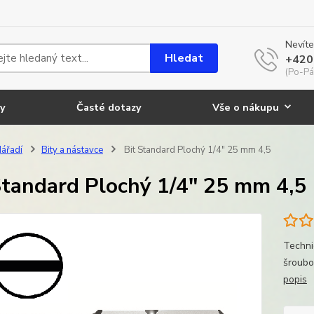
Nevíte
Hledat
+420
(Po-Pá
y
Časté dotazy
Vše o nákupu
ářadí
Bity a nástavce
Bit Standard Plochý 1/4" 25 mm 4,5
Standard Plochý 1/4" 25 mm 4,5
Techni
šroubo
popis