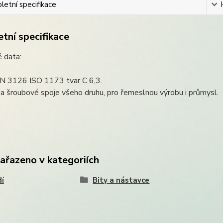
etní specifikace
tní specifikace
 data:
IN 3126 ISO 1173 tvar C 6,3.
Na šroubové spoje všeho druhu, pro řemeslnou výrobu i průmysl.
zařazeno v kategoriích
í
Bity a nástavce