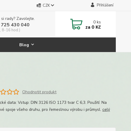
Přihlášení
CZK
 si rady? Zavolejte.
0
ks
 725 430 040
za
0 Kč
, 8-16 hod.)
Blog
Ohodnotit produkt
cké data: Vstup: DIN 3126 ISO 1173 tvar C 6,3. Použití: Na
vé spoje všeho druhu, pro řemeslnou výrobu i průmysl.
celý