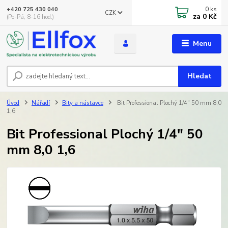
0
ks
+420 725 430 040
CZK
za
0 Kč
(Po-Pá, 8-16 hod.)
Menu
Hledat
Úvod
Nářadí
Bity a nástavce
Bit Professional Plochý 1/4" 50 mm 8,0
1,6
Bit Professional Plochý 1/4" 50
mm 8,0 1,6