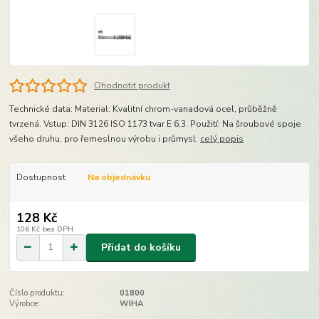
Ohodnotit produkt
Technické data: Material: Kvalitní chrom-vanadová ocel, průběžně
tvrzená. Vstup: DIN 3126 ISO 1173 tvar E 6,3. Použití: Na šroubové spoje
všeho druhu, pro řemeslnou výrobu i průmysl.
celý popis
Dostupnost
Na objednávku
128 Kč
106 Kč
bez DPH
Přidat do košíku
Číslo produktu:
01800
Výrobce:
WIHA