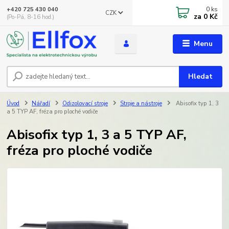
0
ks
+420 725 430 040
CZK
za
0 Kč
(Po-Pá, 8-16 hod.)
Menu
Hledat
Úvod
Nářadí
Odizolovací stroje
Stroje a nástroje
Abisofix typ 1, 3
a 5 TYP AF, fréza pro ploché vodiče
Abisofix typ 1, 3 a 5 TYP AF,
fréza pro ploché vodiče