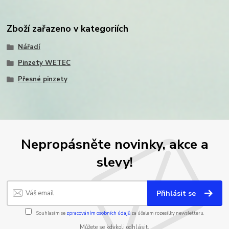
Zboží zařazeno v kategoriích
Nářadí
Pinzety WETEC
Přesné pinzety
Nepropásněte novinky, akce a
slevy!
Přihlásit se
Souhlasím se
zpracováním osobních údajů
za účelem rozesílky newsletteru.
Můžete se kdykoli odhlásit.