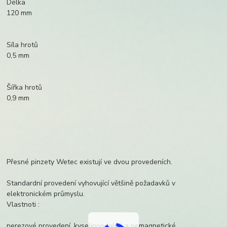
Délka
120 mm
Síla hrotů
0,5 mm
Šířka hrotů
0,9 mm
Přesné pinzety Wetec existují ve dvou provedeních.
Standardní provedení vyhovující většině požadavků v
elektronickém průmyslu.
Vlastnoti :
nerezové provedení, kyselinoodolné a nemagnetické