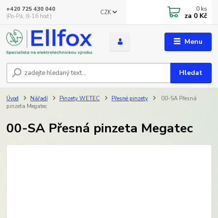
0
ks
+420 725 430 040
CZK
za
0 Kč
(Po-Pá, 8-16 hod.)
Menu
Hledat
Úvod
Nářadí
Pinzety WETEC
Přesné pinzety
00-SA Přesná
pinzeta Megatec
00-SA Přesná pinzeta Megatec