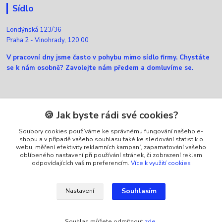
Sídlo
Londýnská 123/36
Praha 2 - Vinohrady, 120 00
V pracovní dny jsme často v pohybu mimo sídlo firmy. Chystáte
se k nám osobně? Zavolejte nám předem a domluvíme se.
Kontakty
🍪 Jak byste rádi své cookies?
Soubory cookies používáme ke správnému fungování našeho e-
Zákaznická podpora Ellfox
shopu a v případě vašeho souhlasu také ke sledování statistik o
+420 725 430 040
webu, měření efektivity reklamních kampaní, zapamatování vašeho
(Po-Pá, 8-16 hod.)
oblíbeného nastavení při používání stránek, či zobrazení reklam
odpovídajících vašim preferencím.
Více k využití cookies
info@ellfox.cz
Souhlasím
Nastavení
Souhlas můžete odmítnout
zde
.